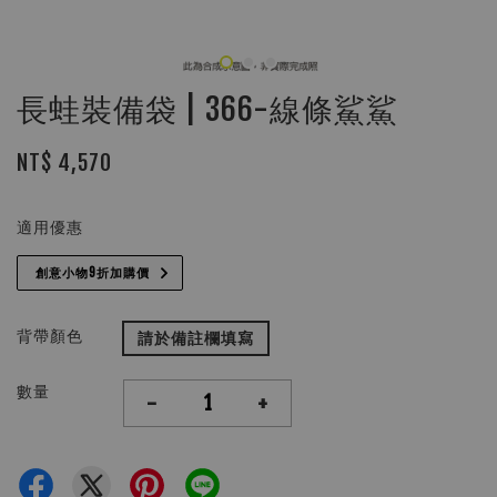
長蛙裝備袋 | 366-線條鯊鯊
NT$ 4,570
適用優惠
創意小物9折加購價
背帶顏色
請於備註欄填寫
數量
-
+