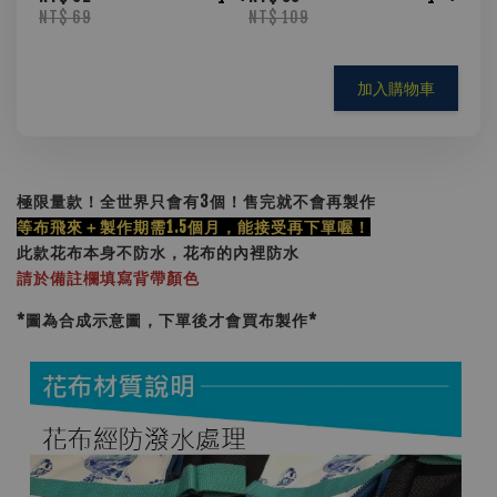
NT$ 69
NT$ 109
加入購物車
極限量款！全世界只會有3個！售完就不會再製作
等布飛來＋製作期需1.5個月，能接受再下單喔！
此款花布本身不防水，花布的內裡防水
請於備註欄填寫背帶顏色
*圖為合成示意圖，下單後才會買布製作
*