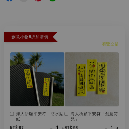
創意小物9折加購價
瀏覽全部
海人祈願平安符「防水貼
海人祈願平安符「創意符
紙」
咒」
-
+
-
+
NT$ 62
NT$ 98