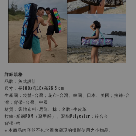
詳細規格
品牌：魚式設計
尺寸：長100x寬18x高26.5 cm
生產國：袋體-台灣；花布-台灣、韓國、日本、美國；拉鍊-台
灣；背帶-台灣、中國
材質：袋體布料-尼龍、棉；名牌-牛皮革
拉鍊-塑鋼POM（聚甲醛）、聚酯Polyester；鋅合金
背帶-棉
※ 本商品內容並不包含圖像顯現的攝影使用之小物品。