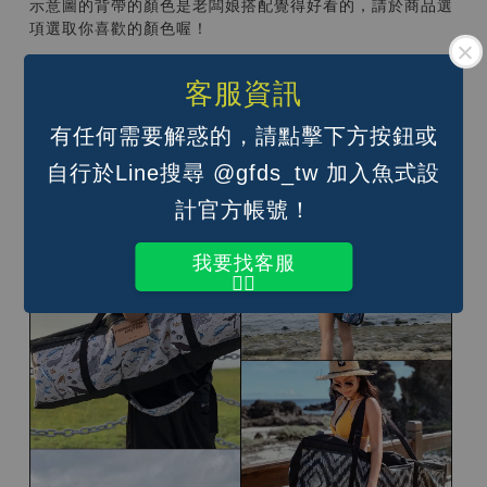
示意圖的背帶的顏色是老闆娘搭配覺得好看的，請於商品選
項選取你喜歡的顏色喔！
背法如下：
單肩背；
客服資訊
雙肩後背（背面還有兩條蓬軟舒適的背帶，不是雙肩背那兩
條喔）；
有任何需要解惑的，請點擊下方按鈕或
手提（單肩背帶調到最短即可）
自行於Line搜尋 @gfds_tw 加入魚式設
計官方帳號！
我要找客服
👆🏽