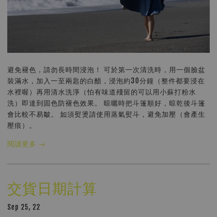
避免褪色，請勿長時間浸泡！ 可於第一次清洗時，用一個臉盆
裝滿水，加入一至兩匙的白醋，浸泡約30分鐘（整件都要浸在
水裡喔）再用清水洗淨（怕有味道殘留的可以用小蘇打粉水
洗）即達到固色防褪色效果。 晾曬時把斗篷順好，晾乾後斗篷
會比較不易皺。 如須熨燙請使用蒸氣熨斗，避免加壓（會產生
壓痕）。
閱讀更多 →
交貨日期計算
Sep 25, 22