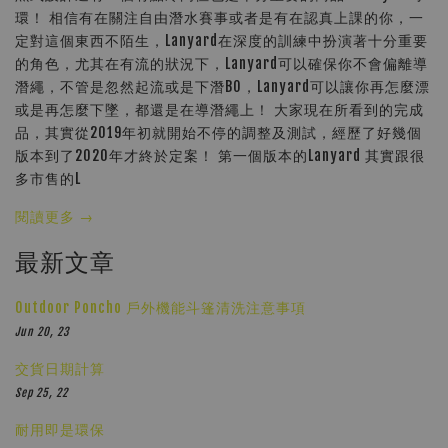
環！ 相信有在關注自由潛水賽事或者是有在認真上課的你，一
定對這個東西不陌生，Lanyard在深度的訓練中扮演著十分重要
的角色，尤其在有流的狀況下，Lanyard可以確保你不會偏離導
潛繩，不管是忽然起流或是下潛BO，Lanyard可以讓你再怎麼漂
或是再怎麼下墜，都還是在導潛繩上！ 大家現在所看到的完成
品，其實從2019年初就開始不停的調整及測試，經歷了好幾個
版本到了2020年才終於定案！ 第一個版本的Lanyard 其實跟很
多市售的L
閱讀更多 →
最新文章
Outdoor Poncho 戶外機能斗篷清洗注意事項
Jun 20, 23
交貨日期計算
Sep 25, 22
耐用即是環保