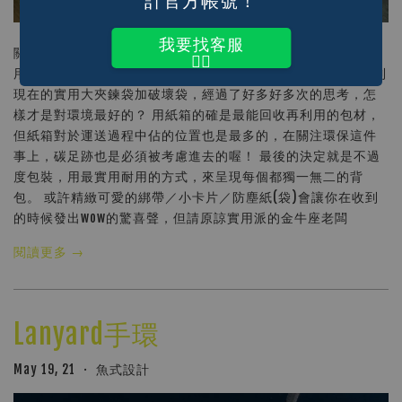
計官方帳號！
我要找客服
關於愛地球這件事 你希望收到的商品，是包裝精美的，還是實
👆🏽
用的？ 魚式設計誕生3年了(好快)，從剛開始的紙盒包裝，再到
現在的實用大夾鍊袋加破壞袋，經過了好多好多次的思考，怎
樣才是對環境最好的？ 用紙箱的確是最能回收再利用的包材，
但紙箱對於運送過程中佔的位置也是最多的，在關注環保這件
事上，碳足跡也是必須被考慮進去的喔！ 最後的決定就是不過
度包裝，用最實用耐用的方式，來呈現每個都獨一無二的背
包。 或許精緻可愛的綁帶／小卡片／防塵紙(袋)會讓你在收到
的時候發出wow的驚喜聲，但請原諒實用派的金牛座老闆
閱讀更多 →
Lanyard手環
May 19, 21
魚式設計
•