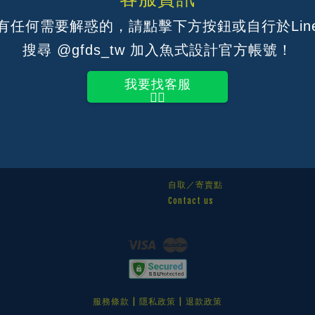
有任何需要解惑的，請點擊下方按鈕或自行於Lin
 | 托運防汙保
手縫真皮個人名牌
搜尋 @gfds_tw 加入魚式設計官方帳號！
-100cm版
NT$ 168
T$ 249
299
-16.7%
我要找客服
👆🏽
的台灣品牌
快速連結
自取／寄賣點
Contact us
Visa
Master
服務條款
|
隱私政策
|
退款政策