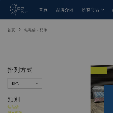
首頁
品牌介紹
所有商品
›
首頁
蛙鞋袋－配件
排列方式
優惠
類別
蛙鞋袋
潛水面罩