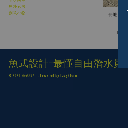
戶外衣著
創意小物
長蛙裝備袋
護套
N
NT$ 
魚式設計-最懂自由潛水員
© 2026 魚式設計 . Powered by
EasyStore