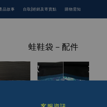
產品故事
自取/經銷及寄賣點
購物需知
蛙鞋袋－配件
客服資訊