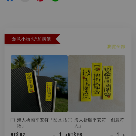
創意小物9折加購價
瀏覽全部
海人祈願平安符「防水貼
海人祈願平安符「創意符
紙」
咒」
-
+
-
+
NT$ 62
NT$ 98