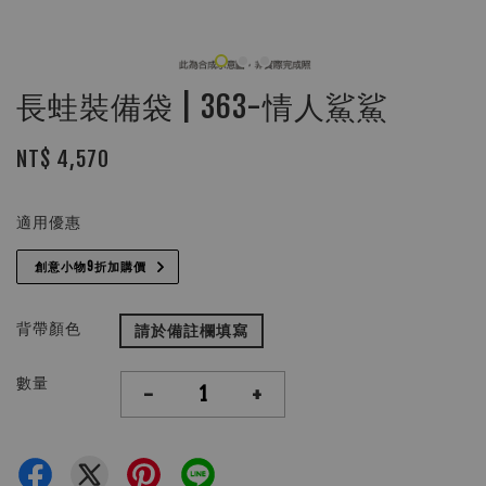
長蛙裝備袋 | 363-情人鯊鯊
NT$ 4,570
適用優惠
創意小物9折加購價
背帶顏色
請於備註欄填寫
數量
-
+