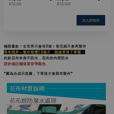
NT$ 69
NT$ 109
加入購物車
極限量款！全世界只會有3個！售完就不會再製作
等布飛來＋製作期需1.5個月，能接受再下單喔！
此款花布本身不防水，花布的內裡防水
請於備註欄填寫背帶顏色
*圖為合成示意圖，下單後才會買布製作
*