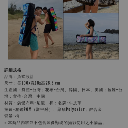
詳細規格
品牌：魚式設計
尺寸：長100x寬18x高26.5 cm
生產國：袋體-台灣；花布-台灣、韓國、日本、美國；拉鍊-台
灣；背帶-台灣、中國
材質：袋體布料-尼龍、棉；名牌-牛皮革
拉鍊-塑鋼POM（聚甲醛）、聚酯Polyester；鋅合金
背帶-棉
※ 本商品內容並不包含圖像顯現的攝影使用之小物品。