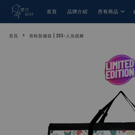
首頁
品牌介紹
所有商品
›
首頁
長蛙裝備袋 | 265-人魚跳舞