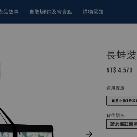
產品故事
自取/經銷及寄賣點
購物需知
長蛙裝備
NT$ 4,570
適用優惠
創意小物9折加
背帶顏色
請於備註欄