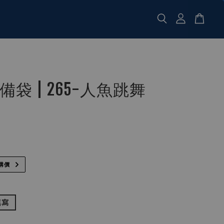
袋 | 265-人魚跳舞
購價
填寫