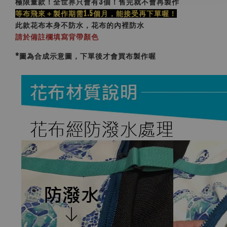
極限量款！全世界只會有3個！售完就不會再製作
等布飛來＋製作期需1.5個月，能接受再下單喔！
此款花布本身不防水，花布的內裡防水
請於備註欄填寫背帶顏色
*圖為合成示意圖，下單後才會買布製作喔