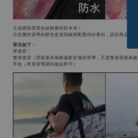
主袋體採用黑色超耐磨的防水布！
示意圖的背帶的顏色是老闆娘搭配覺得好看的，請於商品選項
背法如下：
單肩背；
雙肩後背（背面還有兩條蓬軟舒適的背帶，不是雙肩背那兩條
手提（單肩背帶調到最短即可）