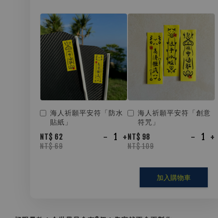
海人祈願平安符「防水
海人祈願平安符「創意
貼紙」
符咒」
-
+
-
+
NT$ 62
NT$ 98
NT$ 69
NT$ 109
加入購物車