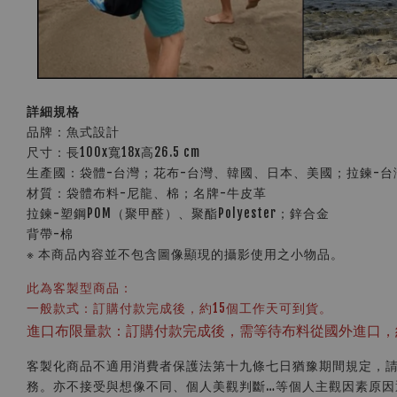
詳細規格
品牌：魚式設計
尺寸：長100x寬18x高26.5 cm
生產國：袋體-台灣；花布-台灣、韓國、日本、美國；拉鍊-台
材質：袋體布料-尼龍、棉；名牌-牛皮革
拉鍊-塑鋼POM（聚甲醛）、聚酯Polyester；鋅合金
背帶-棉
※ 本商品內容並不包含圖像顯現的攝影使用之小物品。
此為客製型商品：
一般款式：訂購付款完成後，約15個工作天可到貨。
進口布限量款：訂購付款完成後，需等待布料從國外進口，
客製化商品不適用消費者保護法第十九條七日猶豫期間規定，
務。亦不接受與想像不同、個人美觀判斷…等個人主觀因素原因