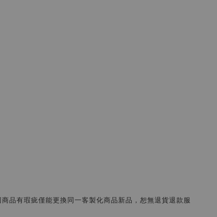
因商品有瑕疵僅能更換同一客製化商品新品，恕無退貨退款服