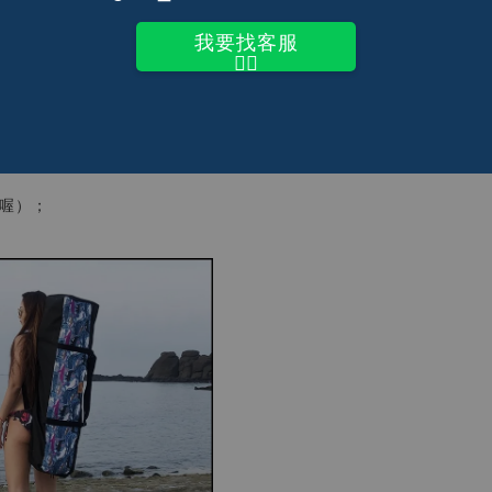
我要找客服
👆🏽
選取你喜歡的顏色喔！
喔）；