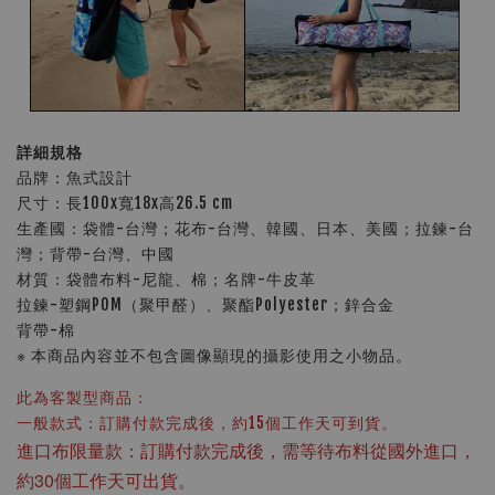
詳細規格
品牌：魚式設計
尺寸：長100x寬18x高26.5 cm
生產國：袋體-台灣；花布-台灣、韓國、日本、美國；拉鍊-台
灣；背帶-台灣、中國
材質：袋體布料-尼龍、棉；名牌-牛皮革
拉鍊-塑鋼POM（聚甲醛）、聚酯Polyester；鋅合金
背帶-棉
※ 本商品內容並不包含圖像顯現的攝影使用之小物品。
此為客製型商品：
一般款式：訂購付款完成後，約15個工作天可到貨。
進口布限量款：訂購付款完成後，需等待布料從國外進口，
約30個工作天可出貨。