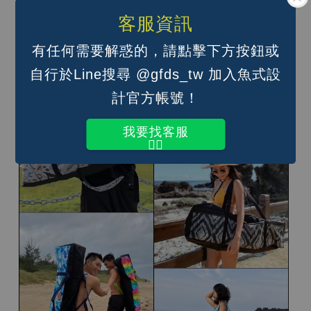
條喔）；
客服資訊
手提（單肩背帶調到最短即可）
有任何需要解惑的，請點擊下方按鈕或
自行於Line搜尋 @gfds_tw 加入魚式設
計官方帳號！
我要找客服
👆🏽