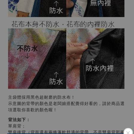
主袋體採用黑色超耐磨的防水布！
示意圖的背帶的顏色是老闆娘搭配覺得好看的，請於商品選
項選取你喜歡的顏色喔！
背法如下：
單肩背；
雙肩後背（背面還有兩條蓬軟舒適的背帶，不是雙肩背那兩