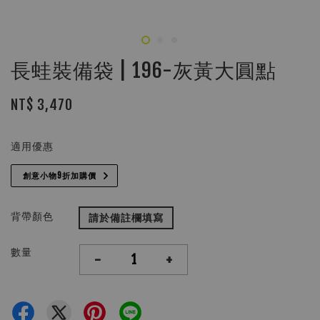
長蛙裝備袋 | 196-灰黃大圓點
NT$ 3,470
適用優惠
創意小物9折加購價
背帶顏色
請於備註欄填寫
數量
-
+