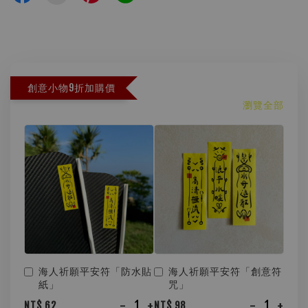
創意小物9折加購價
瀏覽全部
海人祈願平安符「防水貼
海人祈願平安符「創意符
紙」
咒」
-
+
-
+
NT$ 62
NT$ 98