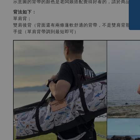
示意圖的背帶的顏色是老闆娘搭配覺得好看的，請於商品選項
背法如下：
單肩背；
雙肩後背（背面還有兩條蓬軟舒適的背帶，不是雙肩背那兩條
手提（單肩背帶調到最短即可）