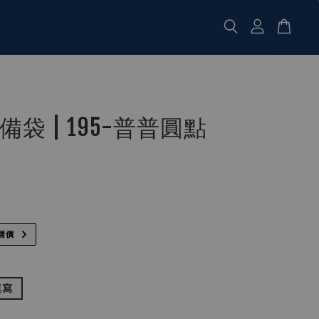
袋 | 195-普普圓點
購價
填寫