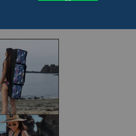
選取你喜歡的顏色喔！
喔）；