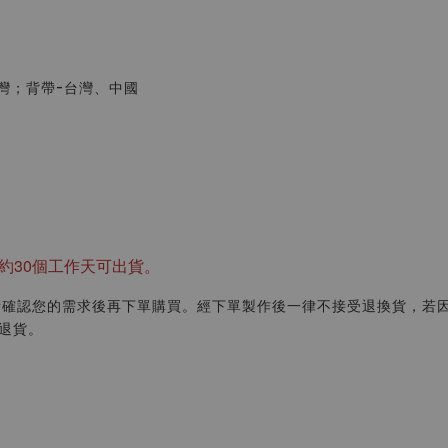
灣；背帶-台灣、中國
約30個工作天可出貨。
請確認您的需求後再下單購買。經下單製作後一律不接受退換貨，若
退貨。