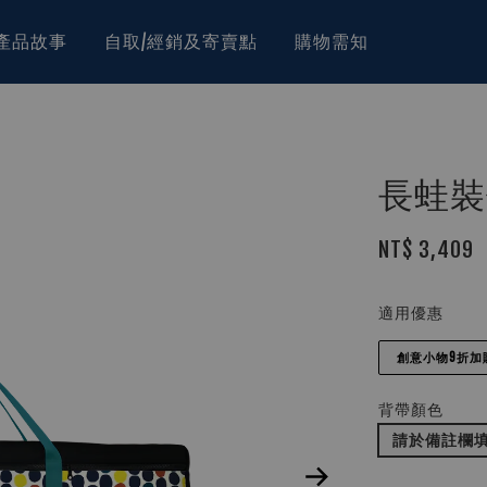
產品故事
自取/經銷及寄賣點
購物需知
長蛙裝備
NT$ 3,409
適用優惠
創意小物9折加
背帶顏色
請於備註欄