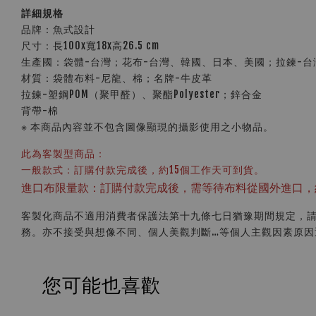
詳細規格
品牌：魚式設計
尺寸：長100x寬18x高26.5 cm
生產國：袋體-台灣；花布-台灣、韓國、日本、美國；拉鍊-台
材質：袋體布料-尼龍、棉；名牌-牛皮革
拉鍊-塑鋼POM（聚甲醛）、聚酯Polyester；鋅合金
背帶-棉
※ 本商品內容並不包含圖像顯現的攝影使用之小物品。
此為客製型商品：
一般款式：訂購付款完成後，約15個工作天可到貨。
進口布限量款：訂購付款完成後，需等待布料從國外進口，
客製化商品不適用消費者保護法第十九條七日猶豫期間規定，
務。亦不接受與想像不同、個人美觀判斷…等個人主觀因素原因
您可能也喜歡