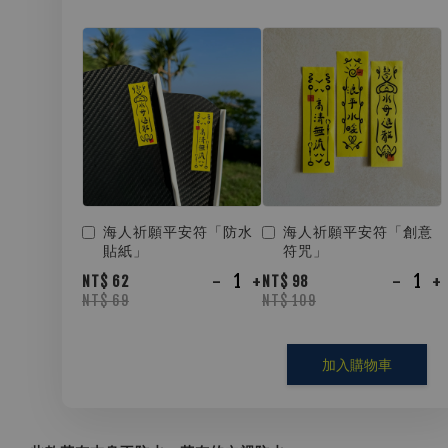
海人祈願平安符「防水
海人祈願平安符「創意
貼紙」
符咒」
-
+
-
+
NT$ 62
NT$ 98
NT$ 69
NT$ 109
加入購物車