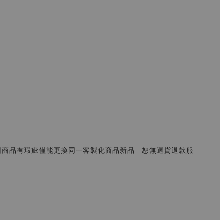
因商品有瑕疵僅能更換同一客製化商品新品，恕無退貨退款服