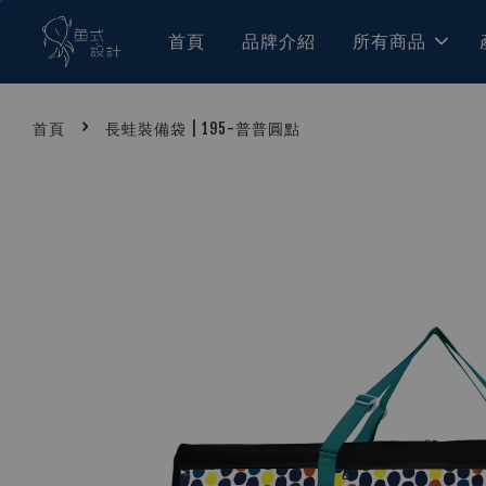
首頁
品牌介紹
所有商品
›
首頁
長蛙裝備袋 | 195-普普圓點