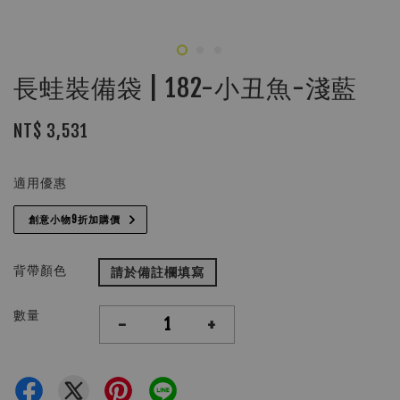
長蛙裝備袋 | 182-小丑魚-淺藍
NT$ 3,531
適用優惠
創意小物9折加購價
背帶顏色
請於備註欄填寫
數量
-
+