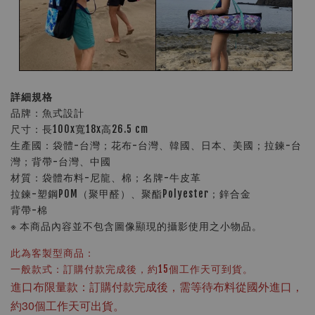
詳細規格
品牌：魚式設計
尺寸：長100x寬18x高26.5 cm
生產國：袋體-台灣；花布-台灣、韓國、日本、美國；拉鍊-台
灣；背帶-台灣、中國
材質：袋體布料-尼龍、棉；名牌-牛皮革
拉鍊-塑鋼POM（聚甲醛）、聚酯Polyester；鋅合金
背帶-棉
※ 本商品內容並不包含圖像顯現的攝影使用之小物品。
此為客製型商品：
一般款式：訂購付款完成後，約15個工作天可到貨。
進口布限量款：訂購付款完成後，需等待布料從國外進口，
約30個工作天可出貨。