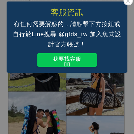
條喔）；
客服資訊
手提（單肩背帶調到最短即可）
有任何需要解惑的，請點擊下方按鈕或
自行於Line搜尋 @gfds_tw 加入魚式設
計官方帳號！
我要找客服
👆🏽