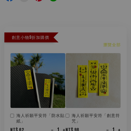
創意小物9折加購價
瀏覽全部
海人祈願平安符「防水貼
海人祈願平安符「創意符
紙」
咒」
-
+
-
+
NT$ 62
NT$ 98