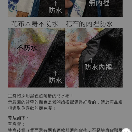
主袋體採用黑色超耐磨的防水布！
示意圖的背帶的顏色是老闆娘搭配覺得好看的，請於商品選
項選取你喜歡的顏色喔！
背法如下：
單肩背；
雙肩後背（背面還有兩條蓬軟舒適的背帶，不是雙肩背那兩