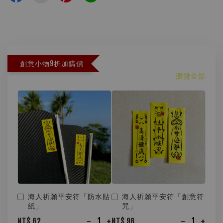
創意小物9折加購價
瀏覽全部
海人祈願平安符「防水貼
海人祈願平安符「創意符
紙」
咒」
-
+
-
+
NT$ 62
NT$ 98