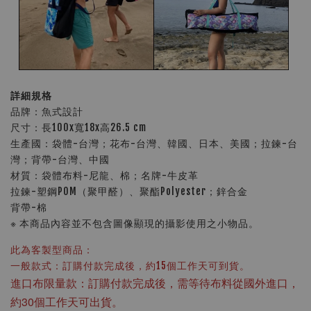
詳細規格
品牌：魚式設計
尺寸：長100x寬18x高26.5 cm
生產國：袋體-台灣；花布-台灣、韓國、日本、美國；拉鍊-台
灣；背帶-台灣、中國
材質：袋體布料-尼龍、棉；名牌-牛皮革
拉鍊-塑鋼POM（聚甲醛）、聚酯Polyester；鋅合金
背帶-棉
※ 本商品內容並不包含圖像顯現的攝影使用之小物品。
此為客製型商品：
一般款式：訂購付款完成後，約15個工作天可到貨。
進口布限量款：訂購付款完成後，需等待布料從國外進口，
約30個工作天可出貨。