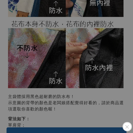
主袋體採用黑色超耐磨的防水布！
示意圖的背帶的顏色是老闆娘搭配覺得好看的，請於商品選
項選取你喜歡的顏色喔！
背法如下：
單肩背；
雙肩後背（背面還有兩條蓬軟舒適的背帶，不是雙肩背那兩