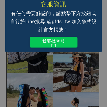
客服資訊
條喔）；
手提（單肩背帶調到最短即可）
有任何需要解惑的，請點擊下方按鈕或
自行於Line搜尋 @gfds_tw 加入魚式設
計官方帳號！
我要找客服
👆🏽