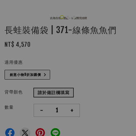
長蛙裝備袋 | 371-線條魚魚們
NT$ 4,570
適用優惠
創意小物9折加購價
背帶顏色
請於備註欄填寫
數量
-
+