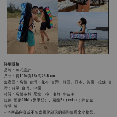
詳細規格
品牌：魚式設計
尺寸：長100x寬18x高26.5 cm
生產國：袋體-台灣；花布-台灣、韓國、日本、美國；拉鍊-台
灣；背帶-台灣、中國
材質：袋體布料-尼龍、棉；名牌-牛皮革
拉鍊-塑鋼POM（聚甲醛）、聚酯Polyester；鋅合金
背帶-棉
※ 本商品內容並不包含圖像顯現的攝影使用之小物品。