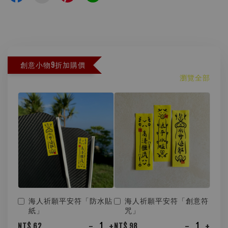
創意小物9折加購價
瀏覽全部
海人祈願平安符「防水貼
海人祈願平安符「創意符
紙」
咒」
-
+
-
+
NT$ 62
NT$ 98