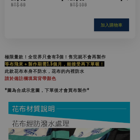
NT$ 69
NT$ 109
加入購物車
極限量款！全世界只會有3個！售完就不會再製作
等布飛來＋製作期需1.5個月，能接受再下單喔！
此款花布本身不防水，花布的內裡防水
請於備註欄填寫背帶顏色
*圖為合成示意圖，下單後才會買布製作
*