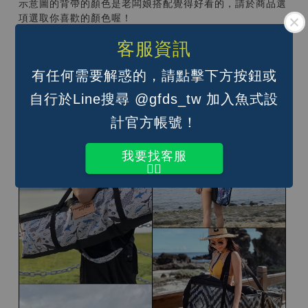
示意圖的背帶的顏色是老闆娘搭配覺得好看的，請於商品選
項選取你喜歡的顏色喔！
背法如下：
客服資訊
單肩背；
雙肩後背（背面還有兩條蓬軟舒適的背帶，不是雙肩背那兩
有任何需要解惑的，請點擊下方按鈕或
條喔）；
自行於Line搜尋 @gfds_tw 加入魚式設
手提（單肩背帶調到最短即可）
計官方帳號！
我要找客服
👆🏽