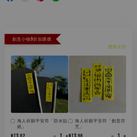
創意小物9折加購價
瀏覽全部
海人祈願平安符「防水貼
海人祈願平安符「創意符
紙」
咒」
-
+
-
+
NT$ 62
NT$ 98