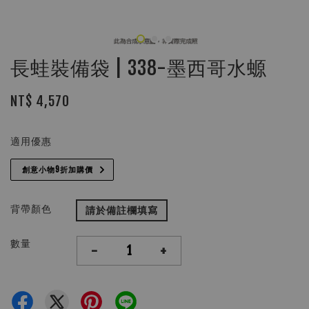
長蛙裝備袋 | 338-墨西哥水螈
NT$ 4,570
適用優惠
創意小物9折加購價
背帶顏色
請於備註欄填寫
數量
-
+