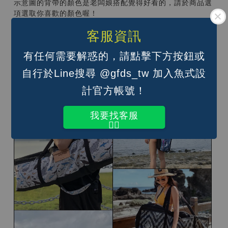
示意圖的背帶的顏色是老闆娘搭配覺得好看的，請於商品選
項選取你喜歡的顏色喔！
背法如下：
客服資訊
單肩背；
雙肩後背（背面還有兩條蓬軟舒適的背帶，不是雙肩背那兩
有任何需要解惑的，請點擊下方按鈕或
條喔）；
自行於Line搜尋 @gfds_tw 加入魚式設
手提（單肩背帶調到最短即可）
計官方帳號！
我要找客服
👆🏽