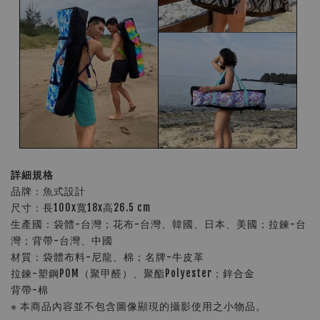
詳細規格
品牌：魚式設計
尺寸：長100x寬18x高26.5 cm
生產國：袋體-台灣；花布-台灣、韓國、日本、美國；拉鍊-台
灣；背帶-台灣、中國
材質：袋體布料-尼龍、棉；名牌-牛皮革
拉鍊-塑鋼POM（聚甲醛）、聚酯Polyester；鋅合金
背帶-棉
※ 本商品內容並不包含圖像顯現的攝影使用之小物品。