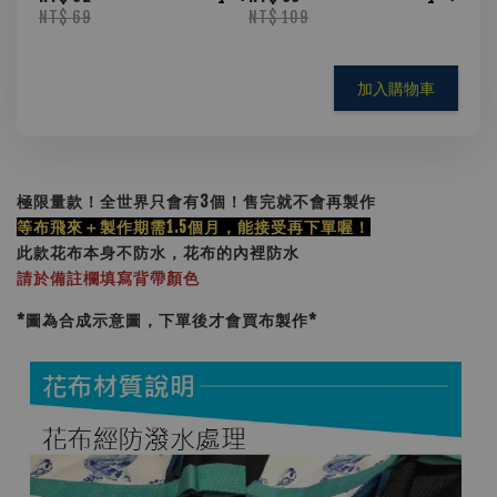
NT$ 69
NT$ 109
加入購物車
極限量款！全世界只會有3個！售完就不會再製作
等布飛來＋製作期需1.5個月，能接受再下單喔！
此款花布本身不防水，花布的內裡防水
請於備註欄填寫背帶顏色
*圖為合成示意圖，下單後才會買布製作
*