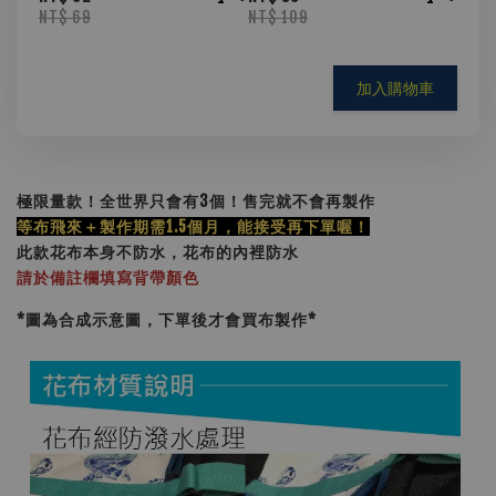
NT$ 69
NT$ 109
加入購物車
極限量款！全世界只會有3個！售完就不會再製作
等布飛來＋製作期需1.5個月，能接受再下單喔！
此款花布本身不防水，花布的內裡防水
請於備註欄填寫背帶顏色
*圖為合成示意圖，下單後才會買布製作
*