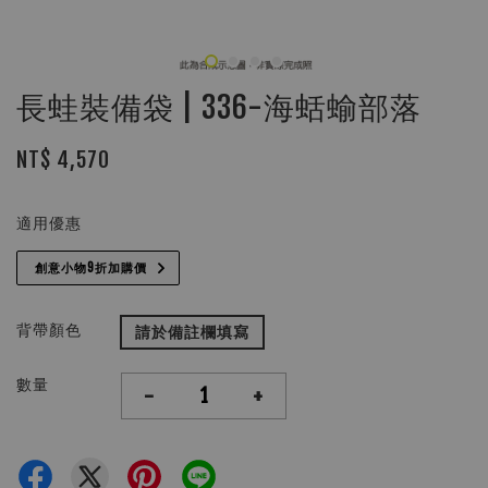
長蛙裝備袋 | 336-海蛞蝓部落
NT$ 4,570
適用優惠
創意小物9折加購價
背帶顏色
請於備註欄填寫
數量
-
+