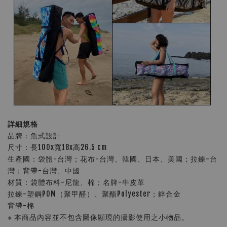
詳細規格
品牌：魚式設計
尺寸：長100x寬18x高26.5 cm
生產國：袋體-台灣；花布-台灣、韓國、日本、美國；拉鍊-台
灣；背帶-台灣、中國
材質：袋體布料-尼龍、棉；名牌-牛皮革
拉鍊-塑鋼POM（聚甲醛）、聚酯Polyester；鋅合金
背帶-棉
※ 本商品內容並不包含圖像顯現的攝影使用之小物品。