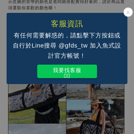
示意圖的背帶的顏色是老闆娘搭配覺得好看的，請於商品選
項選取你喜歡的顏色喔！
背法如下：
客服資訊
單肩背；
雙肩後背（背面還有兩條蓬軟舒適的背帶，不是雙肩背那兩
有任何需要解惑的，請點擊下方按鈕或
條喔）；
手提（單肩背帶調到最短即可）
自行於Line搜尋 @gfds_tw 加入魚式設
計官方帳號！
我要找客服
👆🏽