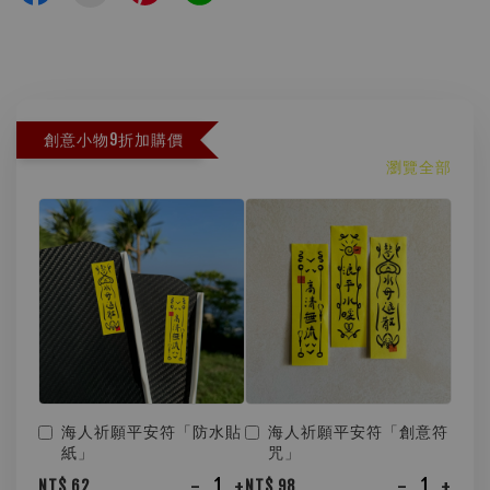
創意小物9折加購價
瀏覽全部
海人祈願平安符「防水貼
海人祈願平安符「創意符
紙」
咒」
-
+
-
+
NT$ 62
NT$ 98