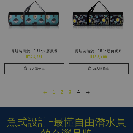
長蛙裝備袋 | 181-河豚風暴
長蛙裝備袋 | 190-幾何明月
NT$ 3,531
NT$ 3,409
加入購物車
加入購物車
←
1
2
3
4
→
魚式設計-最懂自由潛水員