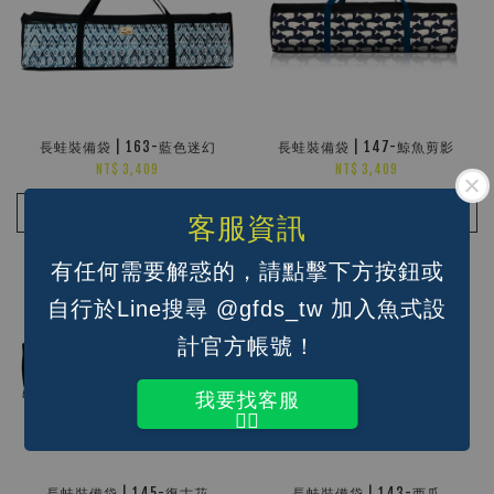
長蛙裝備袋 | 163-藍色迷幻
長蛙裝備袋 | 147-鯨魚剪影
NT$ 3,409
NT$ 3,409
加入購物車
加入購物車
客服資訊
有任何需要解惑的，請點擊下方按鈕或
自行於Line搜尋 @gfds_tw 加入魚式設
計官方帳號！
我要找客服
👆🏽
長蛙裝備袋 | 145-復古花
長蛙裝備袋 | 143-西瓜